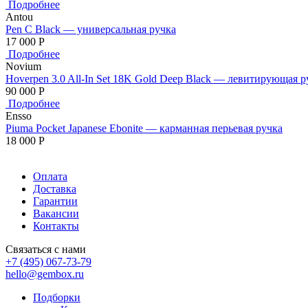
Подробнее
Antou
Pen C Black — универсальная ручка
17 000
Р
Подробнее
Novium
Hoverpen 3.0 All-In Set 18K Gold Deep Black — левитирующая р
90 000
Р
Подробнее
Ensso
Piuma Pocket Japanese Ebonite — карманная перьевая ручка
18 000
Р
Оплата
Доставка
Гарантии
Вакансии
Контакты
Связаться с нами
+7 (495) 067-73-79
hello@gembox.ru
Подборки