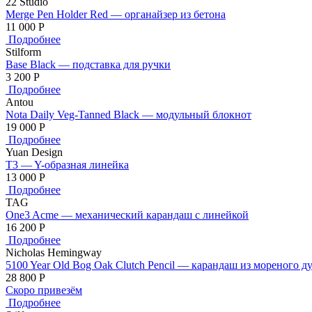
22 Studio
Merge Pen Holder Red — органайзер из бетона
11 000
Р
Подробнее
Stilform
Base Black — подставка для ручки
3 200
Р
Подробнее
Antou
Nota Daily Veg-Tanned Black — модульный блокнот
19 000
Р
Подробнее
Yuan Design
T3 — Y-образная линейка
13 000
Р
Подробнее
TAG
One3 Acme — механический карандаш с линейкой
16 200
Р
Подробнее
Nicholas Hemingway
5100 Year Old Bog Oak Clutch Pencil — карандаш из мореного д
28 800
Р
Скоро привезём
Подробнее