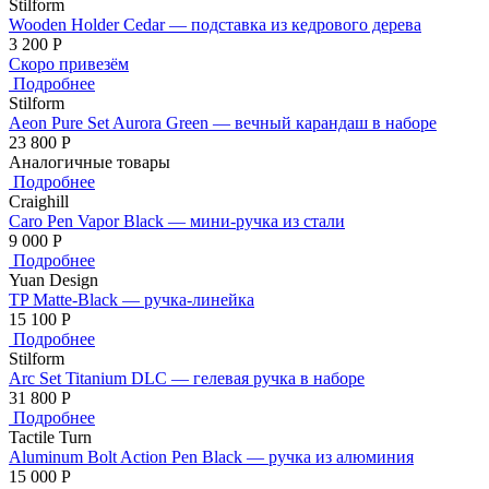
Stilform
Wooden Holder Cedar — подставка из кедрового дерева
3 200
Р
Скоро привезём
Подробнее
Stilform
Aeon Pure Set Aurora Green — вечный карандаш в наборе
23 800
Р
Аналогичные товары
Подробнее
Craighill
Caro Pen Vapor Black — мини-ручка из стали
9 000
Р
Подробнее
Yuan Design
TP Matte-Black — ручка-линейка
15 100
Р
Подробнее
Stilform
Arc Set Titanium DLC — гелевая ручка в наборе
31 800
Р
Подробнее
Tactile Turn
Aluminum Bolt Action Pen Black — ручка из алюминия
15 000
Р