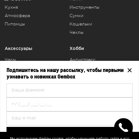
Кухня
Инструменты
Атмосфера
Сумки
Питомцы
Кошельки
Чехлы
Аксессуары
Хобби
Часы
Антистресс
×
Ремешки для часов
Головоломки
Подпишитесь на нашу рассылку, чтобы первыми
Уход за собой
Пазлы
узнавать о новинках Gembox
Очки
Шахматы
Серьги
Спорт
Браслеты
Заколки
ПОДПИСАТЬСЯ
Telegram
Vkontakte
Rutube
Мы используем файлы cookie, чтобы улучшить работу сайта и его