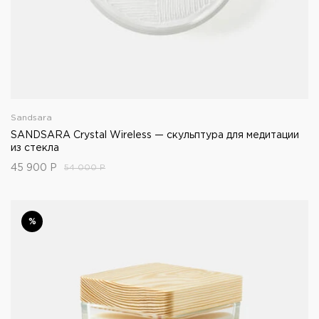
Sandsara
SANDSARA Crystal Wireless — скульптура для медитации
из стекла
45 900
Р
54 000
Р
%