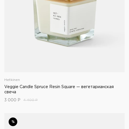
Hetkinen
Veggie Candle Spruce Resin Square — вегетарианская
свеча
3 000
Р
4 400
Р
%