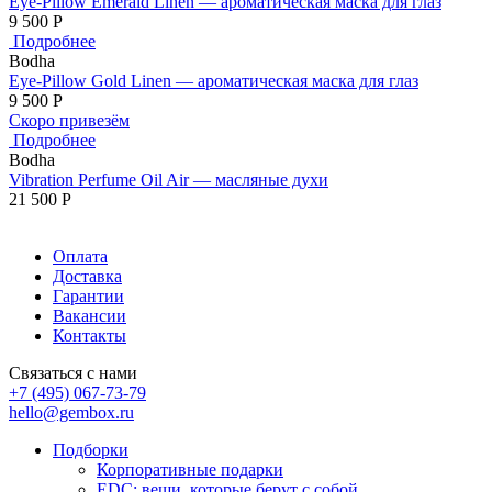
Eye-Pillow Emerald Linen — ароматическая маска для глаз
9 500
Р
Подробнее
Bodha
Eye-Pillow Gold Linen — ароматическая маска для глаз
9 500
Р
Скоро привезём
Подробнее
Bodha
Vibration Perfume Oil Air — масляные духи
21 500
Р
Оплата
Доставка
Гарантии
Вакансии
Контакты
Связаться с нами
+7 (495) 067-73-79
hello@gembox.ru
Подборки
Корпоративные подарки
EDC: вещи, которые берут с собой