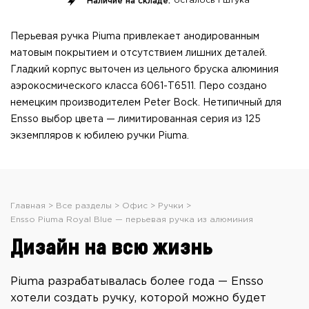
Наличие на складе:
осталось
1 штука
Перьевая ручка Piuma привлекает анодированным
матовым покрытием и отсутствием лишних деталей.
Гладкий корпус выточен из цельного бруска алюминия
аэрокосмического класса 6061-T6511. Перо создано
немецким производителем Peter Bock. Нетипичный для
Ensso выбор цвета — лимитированная серия из 125
экземпляров к юбилею ручки Piuma.
Главная
Все разделы
Офис
Ручки
Ensso Piuma Royal Blue — перьевая ручка из алюминия
Дизайн на всю жизнь
Piuma разрабатывалась более года — Ensso
хотели создать ручку, которой можно будет