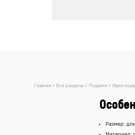
Главная
Все разделы
Подарки
Идеи пода
Особен
Размер: дли
Материал: 