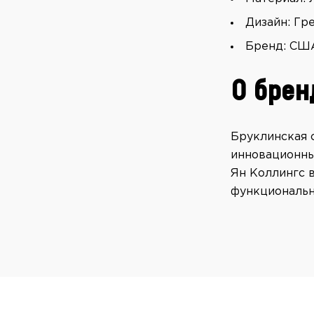
Дизайн: Гр
Бренд: СШ
О брен
Бруклинская 
инновационны
Ян Коллингс 
функциональн