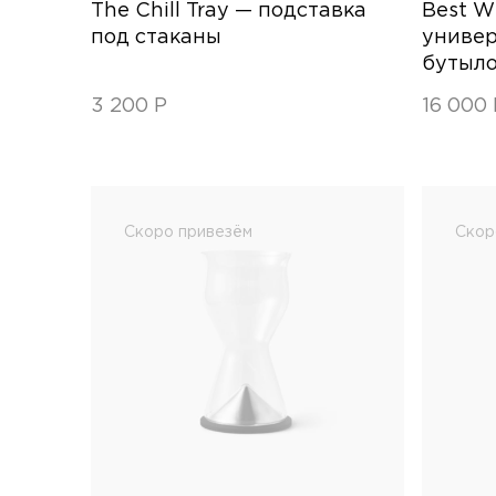
The Chill Tray — подставка
Best W
под стаканы
универ
бутыл
3 200
Р
16 000
Скоро привезём
Скор