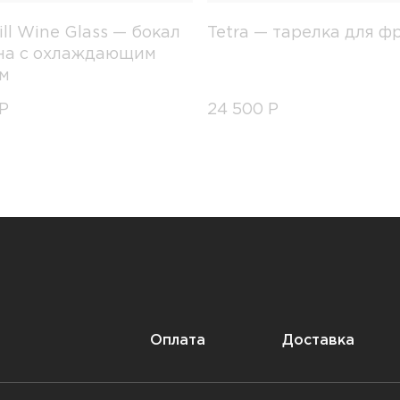
ill Wine Glass — бокал
Tetra — тарелка для ф
на с охлаждающим
м
Р
24 500
Р
Оплата
Доставка