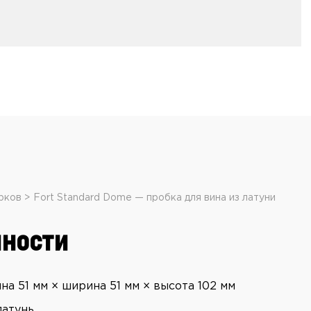
рков
Fort Standard Dome — пробка для вина из латуни
ности
на 51 мм × ширина 51 мм × высота 102 мм
латунь