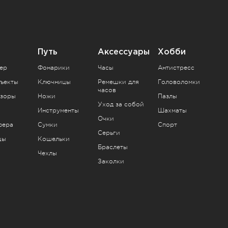
Путь
Аксессуары
Хобби
ер
Фонарики
Часы
Антистресс
ъекты
Ключницы
Ремешки для
Головоломки
часов
зоры
Ножи
Пазлы
Уход за собой
Инструменты
Шахматы
Очки
фера
Сумки
Спорт
Серьги
цы
Кошельки
Браслеты
Чехлы
Заколки