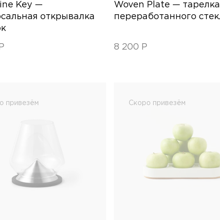
ine Key —
Woven Plate — тарелка
сальная открывалка
переработанного стек
ок
Р
8 200
Р
о привезём
Скоро привезём