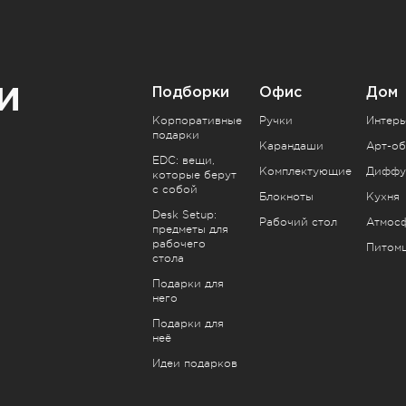
и
Подборки
Офис
Дом
Корпоративные
Ручки
Интерь
подарки
Карандаши
Арт-об
EDC: вещи,
Комплектующие
Диффу
которые берут
с собой
Блокноты
Кухня
Desk Setup:
Рабочий стол
Атмос
предметы для
рабочего
Питом
стола
Подарки для
него
Подарки для
неё
Идеи подарков