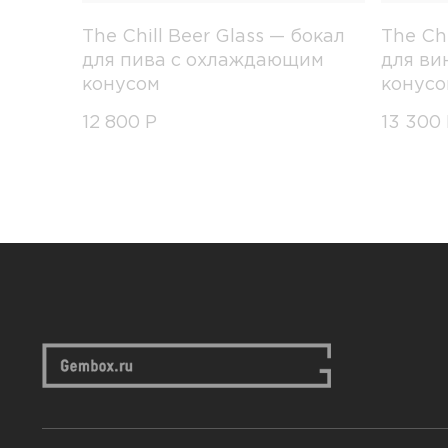
The Chill Beer Glass — бокал
The Ch
для пива с охлаждающим
для ви
конусом
конусо
12 800
Р
13 300