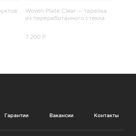
руктов
Woven Plate Clear — тарелка
из переработанного стекла
7 200
Р
Гарантии
Вакансии
Контакты