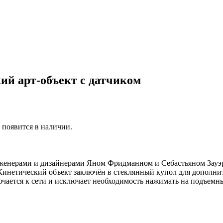
кий арт-объект с датчиком
р появится в наличии.
нженерами и дизайнерами Яном Фридманном и Себастьяном Зауэ
инетический объект заключён в стеклянный купол для дополнит
ючается к сети и исключает необходимость нажимать на подъемн