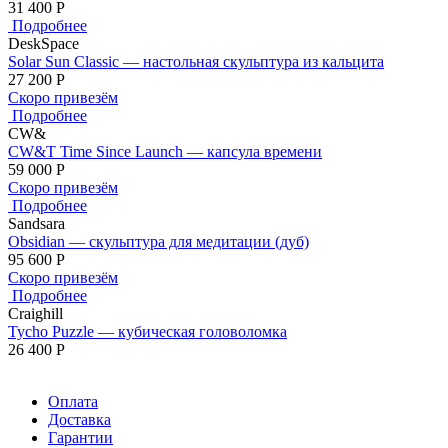
31 400
Р
Подробнее
DeskSpace
Solar Sun Classic — настольная скульптура из кальцита
27 200
Р
Скоро привезём
Подробнее
CW&
CW&T Time Since Launch — капсула времени
59 000
Р
Скоро привезём
Подробнее
Sandsara
Obsidian — скульптура для медитации (дуб)
95 600
Р
Скоро привезём
Подробнее
Craighill
Tycho Puzzle — кубическая головоломка
26 400
Р
Оплата
Доставка
Гарантии