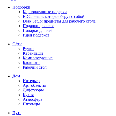
Подборки
Корпоративные подарки
EDC: вещи, которые берут с собой
Desk Setup: предметы для рабочего стола
Подарки для него
Подарки для неё
Идеи подарков
Офис
Ручки
Карандаши
Комплектующие
Блокноты
Рабочий стол
Дом
Интерьер
Арт-объекты
Диффузоры
Кухня
Атмосфера
Питомцы
Путь