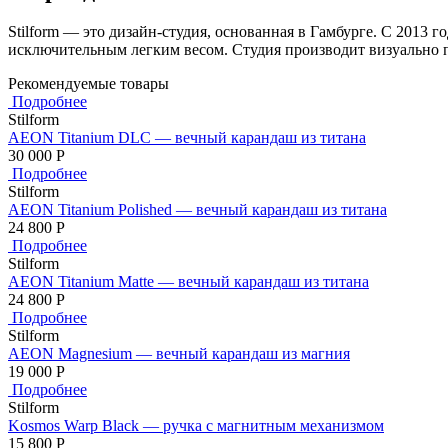
Stilform — это дизайн-студия, основанная в Гамбурге. С 2013
исключительным легким весом. Студия производит визуально 
Рекомендуемые товары
Подробнее
Stilform
AEON Titanium DLC — вечный карандаш из титана
30 000
Р
Подробнее
Stilform
AEON Titanium Polished — вечный карандаш из титана
24 800
Р
Подробнее
Stilform
AEON Titanium Matte — вечный карандаш из титана
24 800
Р
Подробнее
Stilform
AEON Magnesium — вечный карандаш из магния
19 000
Р
Подробнее
Stilform
Kosmos Warp Black — ручка с магнитным механизмом
15 800
Р