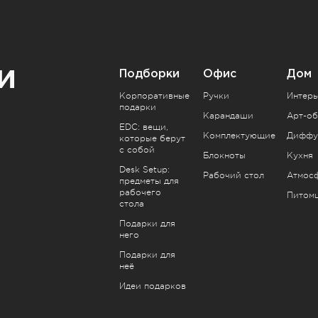
и
Подборки
Офис
Дом
Корпоративные
Ручки
Интерь
подарки
Карандаши
Арт-об
EDC: вещи,
Комплектующие
Диффу
которые берут
с собой
Блокноты
Кухня
Desk Setup:
Рабочий стол
Атмос
предметы для
рабочего
Питом
стола
Подарки для
него
Подарки для
неё
Идеи подарков