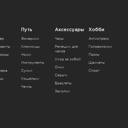
Путь
Аксессуары
Хобби
ер
Фонарики
Часы
Антистресс
ъекты
Ключницы
Ремешки для
Головоломки
часов
зоры
Ножи
Пазлы
Уход за собой
Инструменты
Шахматы
Очки
фера
Сумки
Спорт
Серьги
цы
Кошельки
Браслеты
Чехлы
Заколки