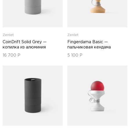
Zenlet
Zenlet
CoinDrift Solid Grey —
Fingerdama Basic —
копилка из алюминия
пальчиковая кендама
16 700
Р
5 100
Р