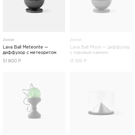
Zenlet
Zenlet
Lava Ball Meteorite —
Lava Ball Moon — диффузор
диффузор с метеоритом
с лавовым камнем
51 800
Р
13 100
Р