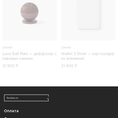
Zenlet
Zenlet
Lava Ball Mars — диффузор с
Wallet 3 Sliver — картхолдер
лавовым камнем
из алюминия
12 900
Р
21 400
Р
Оплата