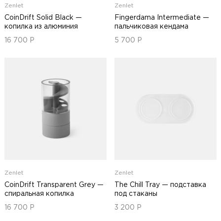
Zenlet
Zenlet
CoinDrift Solid Black —
Fingerdama Intermediate —
копилка из алюминия
пальчиковая кендама
16 700
Р
5 700
Р
Zenlet
Zenlet
CoinDrift Transparent Grey —
The Chill Tray — подставка
спиральная копилка
под стаканы
16 700
Р
3 200
Р