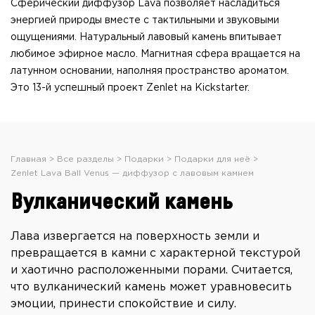
Сферический диффузор Lava позволяет насладиться
энергией природы вместе с тактильными и звуковыми
ощущениями. Натуральный лавовый камень впитывает
любимое эфирное масло. Магнитная сфера вращается на
латунном основании, наполняя пространство ароматом.
Это 13-й успешный проект Zenlet на Kickstarter.
Главная
Все разделы
Подарки
Подарки для неё
Zenlet Lava Ball Venus — диффузор с лавовым камнем
Вулканический камень
Лава извергается на поверхность земли и
превращается в камни с характерной текстурой
и хаотично расположенными порами. Считается,
что вулканический камень может уравновесить
эмоции, принести спокойствие и силу.