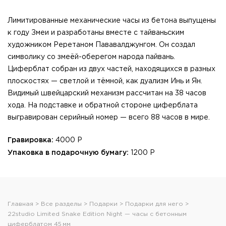
Лимитированные механические часы из бетона выпущены
к году Змеи и разработаны вместе с
тайваньским
художником Реретаном Пававалджунгом. Он создал
символику со змеёй-оберегом народа пайвань.
Циферблат собран из двух частей, находящихся в разных
плоскостях — светлой и тёмной, как дуализм Инь и Ян.
Видимый швейцарский механизм рассчитан на 38 часов
хода. На подставке и обратной стороне циферблата
выгравирован серийный номер — всего 88 часов в мире.
Гравировка:
4000 Р
Упаковка в подарочную бумагу:
1200 Р
Главная
Все разделы
Подарки
Подарки для него
22studio Limited Snake Edition Night — часы с бетонным
циферблатом 45 мм