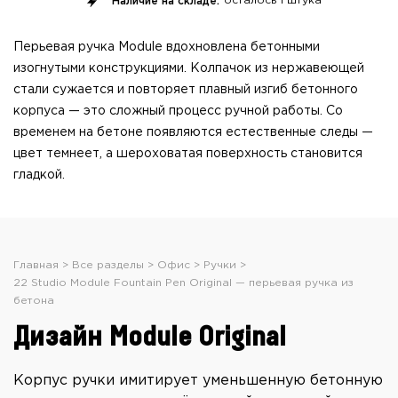
Наличие на складе:
осталось
1 штука
Перьевая ручка Module вдохновлена бетонными
изогнутыми конструкциями. Колпачок из нержавеющей
стали сужается и повторяет плавный изгиб бетонного
корпуса — это сложный процесс ручной работы. Со
временем на бетоне появляются естественные следы —
цвет темнеет, а шероховатая поверхность становится
гладкой.
Главная
Все разделы
Офис
Ручки
22 Studio Module Fountain Pen Original — перьевая ручка из
бетона
Дизайн Module Original
Корпус ручки имитирует уменьшенную бетонную