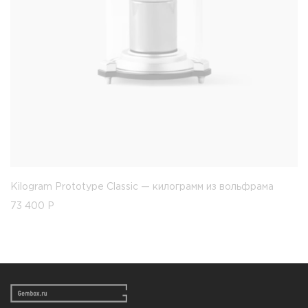
Kilogram Prototype Classic — килограмм из вольфрама
73 400
Р