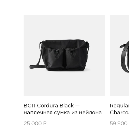
BC11 Cordura Black —
Regula
наплечная сумка из нейлона
Charco
25 000
Р
59 80