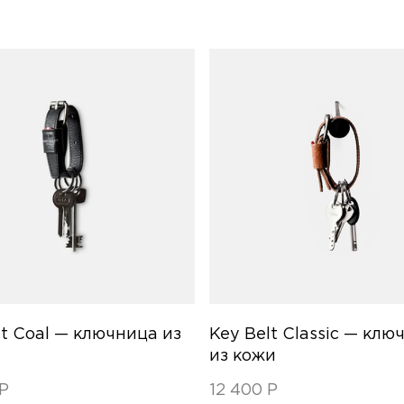
lt Coal — ключница из
Key Belt Classic — клю
из кожи
Р
12 400
Р