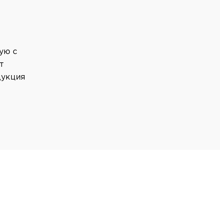
ую с
т
дукция