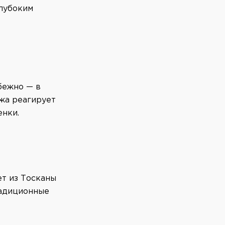
глубоким
бежно — в
жа реагирует
енки.
ет из Тосканы
радиционные