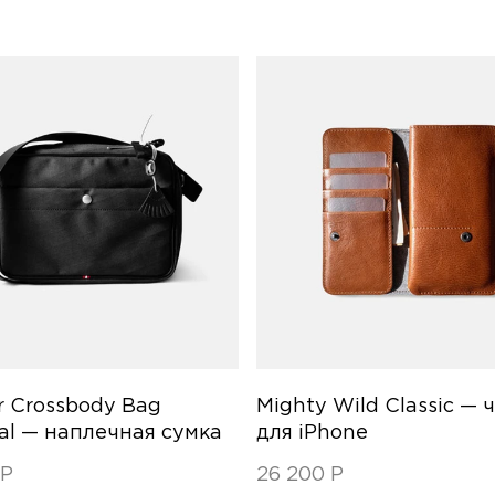
r Crossbody Bag
Mighty Wild Classic — 
al — наплечная сумка
для iPhone
0
Р
26 200
Р