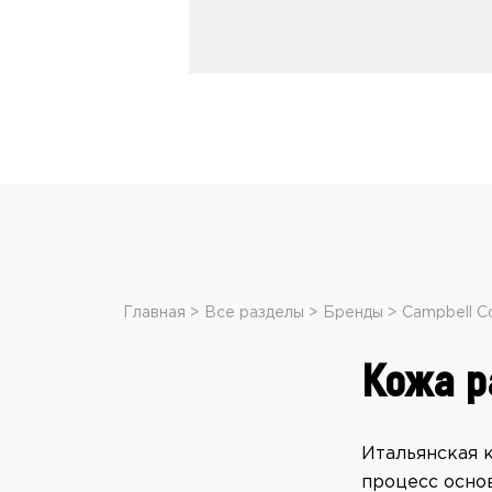
Главная
Все разделы
Бренды
Campbell C
Кожа р
Итальянская 
процесс осно