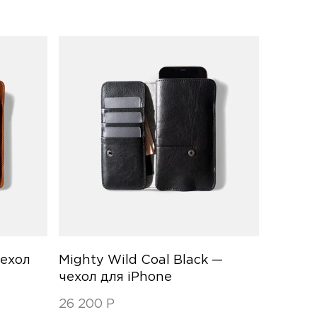
чехол
Mighty Wild Coal Black —
чехол для iPhone
26 200
Р