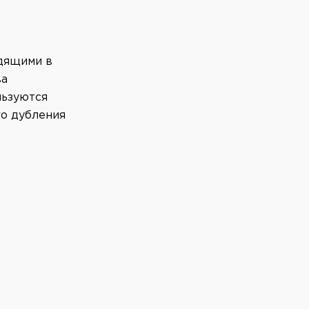
одящими в
ва
льзуются
о дубления