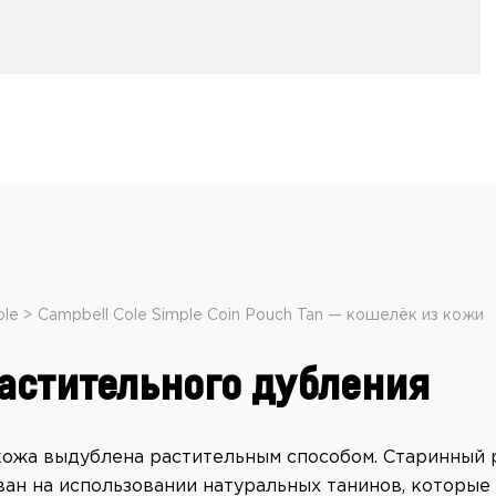
ole
Campbell Cole Simple Coin Pouch Tan — кошелёк из кожи
астительного дубления
кожа выдублена растительным способом. Старинный
ван на использовании натуральных танинов, которые