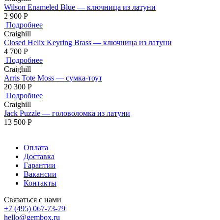
Wilson Enameled Blue — ключница из латуни
2 900
Р
Подробнее
Craighill
Closed Helix Keyring Brass — ключница из латуни
4 700
Р
Подробнее
Craighill
Arris Tote Moss — сумка-тоут
20 300
Р
Подробнее
Craighill
Jack Puzzle — головоломка из латуни
13 500
Р
Оплата
Доставка
Гарантии
Вакансии
Контакты
Связаться с нами
+7 (495) 067-73-79
hello@gembox.ru