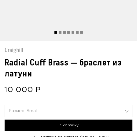
Craighill
Radial Cuff Brass — браслет из
латуни
10 000
Р
Размер: Small
В корзину