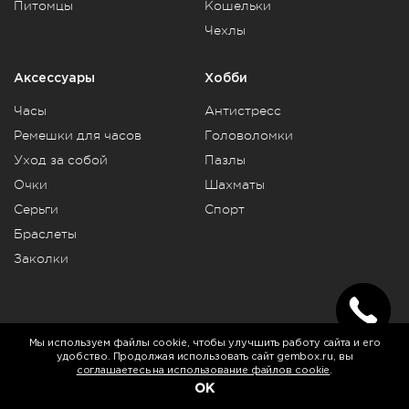
Питомцы
Кошельки
Чехлы
Аксессуары
Хобби
Часы
Антистресс
Ремешки для часов
Головоломки
Уход за собой
Пазлы
Очки
Шахматы
Серьги
Спорт
Браслеты
Заколки
Telegram
Vkontakte
Rutube
Мы используем файлы cookie, чтобы улучшить работу сайта и его
удобство. Продолжая использовать сайт gembox.ru, вы
соглашаетесь на использование файлов cookie
.
© 2009-2026 Gembox.
Политика конфиденциальности
.
OK
Юридическая информация
.