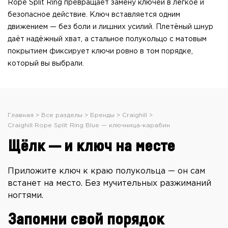
Rope Split Ring превращает замену ключей в лёгкое и
безопасное действие. Ключ вставляется одним
движением — без боли и лишних усилий. Плетёный шнур
даёт надёжный хват, а стальное полукольцо с матовым
покрытием фиксирует ключи ровно в том порядке,
который вы выбрали.
Главная
Все разделы
Бренды
Craighill
Craighill Rope Split Ring Blue — ключница-карабин
Щёлк — и ключ на месте
Приложите ключ к краю полукольца — он сам
встанет на место. Без мучительных разжиманий
ногтями.
Запомни свой порядок