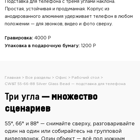
Подставка для телефона с тремя углами наклона.
Простая, устойчивая и продуманная. Корпус из
анодированного алюминия удерживает телефон в любом
положении — для звонков, видео и фото сверху.
Гравировка:
4000 Р
Упаковка в подарочную бумагу:
1200 Р
Главная
Все разделы
Офис
Рабочий стол
CW&T 55-66-88 Silver Glass Bead — подставка для телефона
Три угла
— множество
сценариев
55°, 66° и 88° — снимайте сверху, разговаривайте
один на один или собирайтесь на групповой
видеозвонок. Один объект — всё под нужным