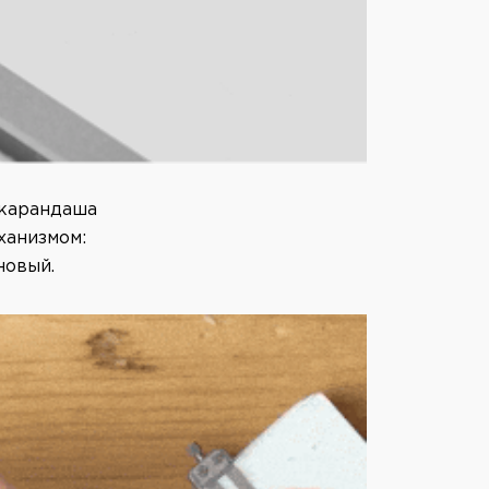
 карандаша
еханизмом:
новый.