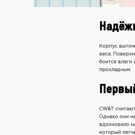
Надёж
Корпус выточ
веса. Поверх
боится влаги 
прохладным.
Первы
CW&T считают 
Однако они на
вдохновило н
который легч