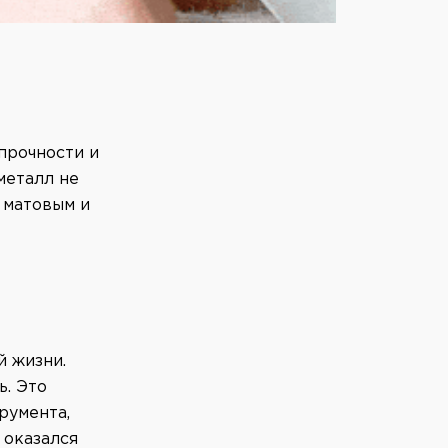
прочности и
металл не
 матовым и
й жизни.
ь. Это
румента,
 оказался