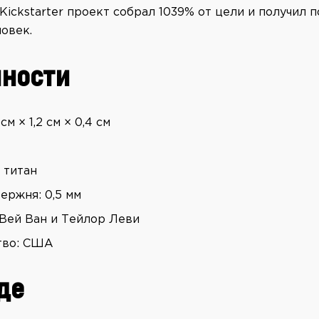
Kickstarter проект собрал 1039% от цели и получил
овек.
ности
 см × 1,2 см × 0,4 см
 титан
ержня: 0,5 мм
-Вей Ван и Тейлор Леви
тво: США
де