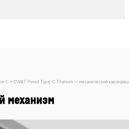
pe-C
CW&T Pencil Type-C Titanium — механический карандаш
й механизм