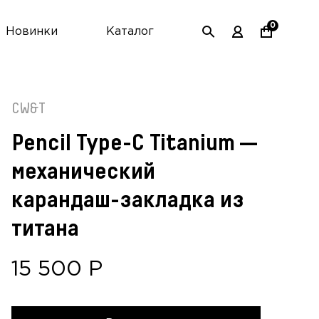
0
Новинки
Каталог
CW&T
Pencil Type-C Titanium —
механический
карандаш-закладка из
титана
15 500
Р