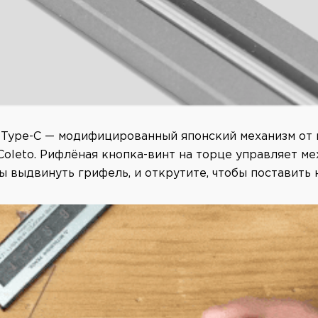
l Type-C — модифицированный японский механизм от
C Coleto. Рифлёная кнопка-винт на торце управляет м
ы выдвинуть грифель, и открутите, чтобы поставить 