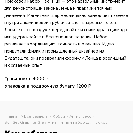
Трюковой набор Feel Flux — это настольный инструмент
для демонстрации закона Ленца и практики точных
движений. Магнитный шар неожиданно замедляет падение
внутри алюминиевой трубки за счёт вихревых токов.
Ловите его в воздухе, передавайте из цилиндра в цилиндр
или удерживайте в бесконечном падении. Набор
развивает координацию, точность и реакцию. Идею
придумали физик и промышленный дизайнер из
Будапешта, они превратили формулу Ленца в зрелищный
и осязаемый опыт
Гравировка:
4000 Р
Упаковка в подарочную бумагу:
1200 Р
Главная
Все разделы
Хобби
Антистресс
Skill Set Graphite Gray — магнитный набор для трюков