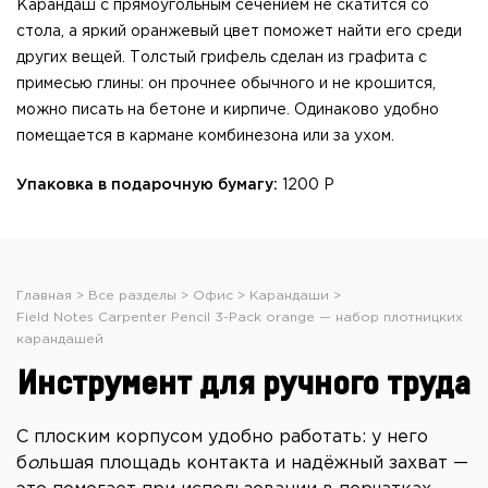
Карандаш с прямоугольным сечением не скатится со
стола, а яркий оранжевый цвет поможет найти его среди
других вещей. Толстый г
рифель сделан из графита с
примесью глины: он прочнее обычного и не крошится,
можно писать на бетоне и кирпиче.
Одинаково удобно
помещается в кармане комбинезона или за ухом.
Упаковка в подарочную бумагу:
1200 Р
Главная
Все разделы
Офис
Карандаши
Field Notes Carpenter Pencil 3-Pack orange — набор плотницких
карандашей
Инструмент для ручного труда
С плоским корпусом удобно работать: у него
б
о
льшая площадь контакта и надёжный захват —