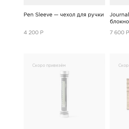
Pen Sleeve — чехол для ручки
Journa
блокно
4 200
Р
7 600
Скоро привезём
Скор