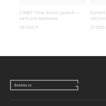
CW&T Time Since Launch —
Exhibi
капсула времени
настол
59 000
Р
21 000