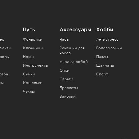
Путь
Аксессуары
Хобби
ер
Фонарики
Часы
Антистресс
ъекты
Ключницы
Ремешки для
Головоломки
часов
зоры
Ножи
Пазлы
Уход за собой
Инструменты
Шахматы
Очки
фера
Сумки
Спорт
Серьги
цы
Кошельки
Браслеты
Чехлы
Заколки