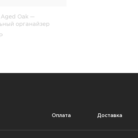
t Aged Oak —
ьный органайзер
Р
Оплата
Доставка