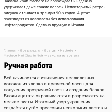
Заколка-краб Machete не повреждает и надёжно
удерживает даже тонкие волосы. Неповторимый ретро-
рисунок отсылает к трендам 90-х годов. Ацетат
производят из целлюлозы без использования
нефтепродуктов. Сделано вручную в Италии.
Главная
Все разделы
Бренды
Machete
Machete Mini Claw in Noir — заколка из ацетата
Ручная работа
Всё начинается с извлечения целлюлозных
волокон из хлопка и древесной массы для
получения прозрачной пасты и создания блоков.
Блоки ацетата окрашиваются и разрезаются на
мелкие листы. Итоговый узор украшения
создаётся путём прессовки нескольких листов и