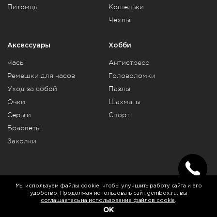
Питомцы
Кошельки
Чехлы
Аксессуары
Хобби
Часы
Антистресс
Ремешки для часов
Головоломки
Уход за собой
Пазлы
Очки
Шахматы
Серьги
Спорт
Браслеты
Заколки
Telegram
Vkontakte
Rutube
Мы используем файлы cookie, чтобы улучшить работу сайта и его
удобство. Продолжая использовать сайт gembox.ru, вы
соглашаетесь на использование файлов cookie
.
© 2009-2026 Gembox.
Политика конфиденциальности
.
OK
Юридическая информация
.