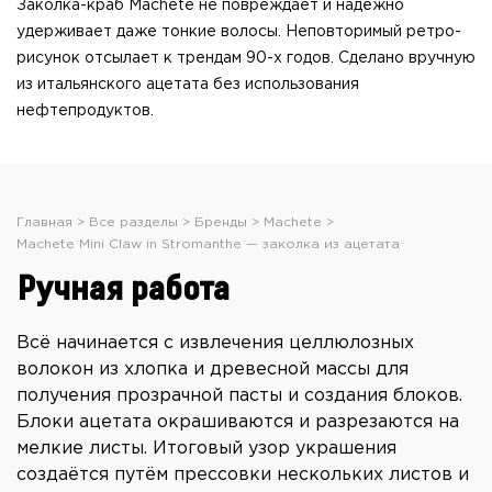
Заколка-краб Machete не повреждает и надёжно
удерживает даже тонкие волосы. Неповторимый ретро-
рисунок отсылает к трендам 90-х годов. Сделано вручную
из итальянского ацетата без использования
нефтепродуктов.
Главная
Все разделы
Бренды
Machete
Machete Mini Claw in Stromanthe — заколка из ацетата
Ручная работа
Всё начинается с извлечения целлюлозных
волокон из хлопка и древесной массы для
получения прозрачной пасты и создания блоков.
Блоки ацетата окрашиваются и разрезаются на
мелкие листы. Итоговый узор украшения
создаётся путём прессовки нескольких листов и