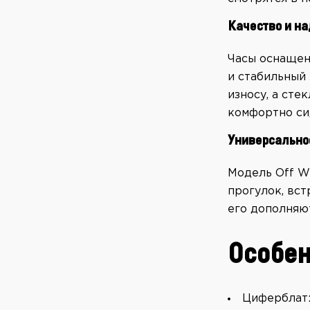
Качество и н
Часы оснаще
и стабильный 
износу, а ст
комфортно сид
Универсально
Модель Off Wh
прогулок, вст
его дополняют
Особе
Циферблат: