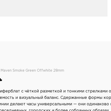
Maven Smoke Green Offwhite 28mm
ь
иферблат с чёткой разметкой и тонкими стрелками 
емость и визуальный баланс. Сдержанные формы кор
инии делают часы универсальными — они одинаково 
овседневных, городских и более собранных образах.