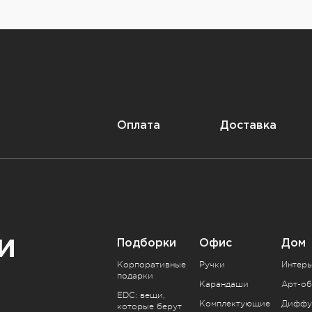
Оплата
Доставка
и
Подборки
Офис
Дом
Корпоративные
Ручки
Интерь
подарки
Карандаши
Арт-об
EDC: вещи,
Комплектующие
Диффу
которые берут