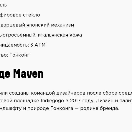
аль
пфировое стекло
кварцевый японский механизм
ыстросъёмный, итальянская кожа
ицаемость: 3 АТМ
во: Гонконг
де Maven
ыли созданы командой дизайнеров после сбора сред
вой площадке Indiegogo в 2017 году. Дизайн и пали
ндшафту и природе Гонконга — родине бренда.