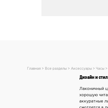
Главная
Все разделы
Аксессуары
Часы
Дизайн и стил
Лаконичный ц
хорошую чита
аккуратные л
смотрятся в п