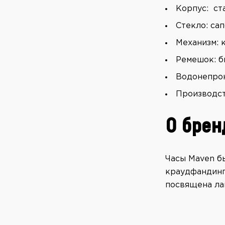
Корпус: ст
Стекло: са
Механизм: 
Ремешок: б
Водонепрон
Производст
О брен
Часы Maven б
краудфандинго
посвящена ла