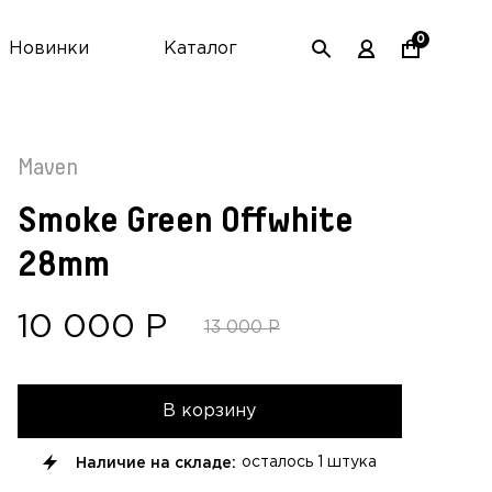
0
Новинки
Каталог
Maven
Smoke Green Offwhite
28mm
10 000
Р
13 000
Р
В корзину
Наличие на складе:
осталось
1 штука