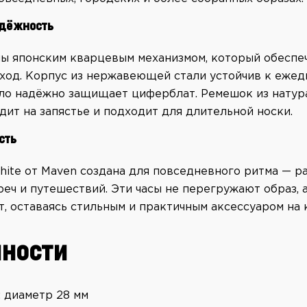
адёжность
ны
японским кварцевым механизмом
, который обеспе
ход. Корпус из
нержавеющей стали
устойчив к ежед
екло надёжно защищает циферблат. Ремешок из нату
ит на запястье и подходит для длительной носки.
сть
ite от Maven создана для повседневного ритма — р
реч и путешествий. Эти часы не перегружают образ, 
, оставаясь стильным и практичным аксессуаром на 
нности
 диаметр 28 мм