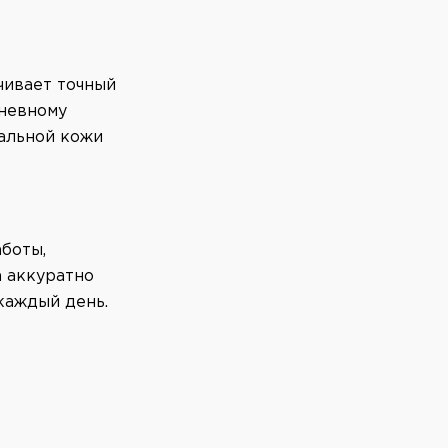
чивает точный
невному
ральной кожи
аботы,
а аккуратно
каждый день.