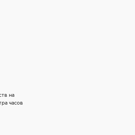
ств на
тра часов