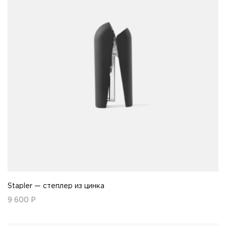
Stapler — степлер из цинка
9 600
Р