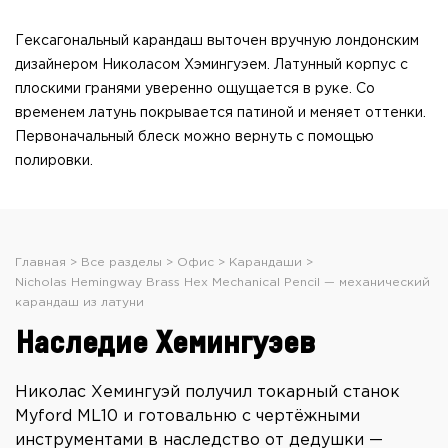
Гексагональный карандаш выточен вручную лондонским
дизайнером Николасом Хэмингуэем. Латунный корпус с
плоскими гранями уверенно ощущается в руке. Со
временем латунь покрывается патиной и меняет оттенки.
Первоначальный блеск можно вернуть с помощью
полировки.
Главная
Все разделы
Офис
Карандаши
Nicholas Hemingway Brass Hex Mechanical Pencil — механический
карандаш из латуни
Наследие Хемингуэев
Николас Хемингуэй получил токарный станок
Myford ML10 и готовальню с чертёжными
инструментами в наследство от дедушки —