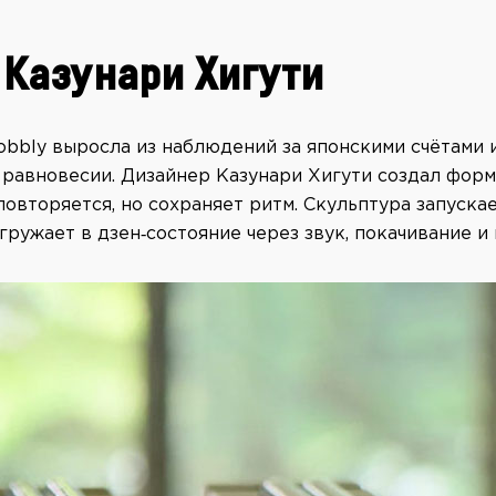
 Казунари Хигути
bbly выросла из наблюдений за японскими счётами 
 равновесии. Дизайнер Казунари Хигути создал форм
овторяется, но сохраняет ритм. Скульптура запуска
гружает в дзен‑состояние через звук, покачивание и