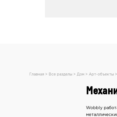
Главная
Все разделы
Дом
Арт-объекты
Механ
Wobbly работ
металлически