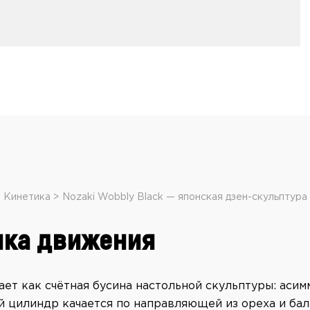
Кинетика
Nozaki Wobbly Black — японская дзен-скульптура
ика движения
ает как счётная бусина настольной скульптуры: аси
й цилиндр качается по направляющей из ореха и бал