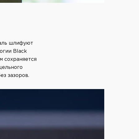
таль шлифуют
огии Black
м сохраняется
 цельного
ез зазоров.