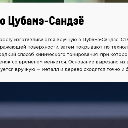
о Цубамэ-Сандзё
obbly изготавливаются вручную в Цубамэ-Сандзё. С
тражающей поверхности, затем покрывают по технол
редкий способ химического тонирования, при которо
тенок со временем меняется. Основание вырезано из
уется вручную — металл и дерево сходятся точно и б