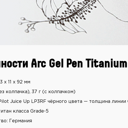
ности Arc Gel Pen Titanium
 х 11 х 92 мм
без колпачка), 37 г (с колпачком)
ilot Juice Up LP3RF чёрного цвета — толщина линии 
титан класса Grade-5
во: Германия