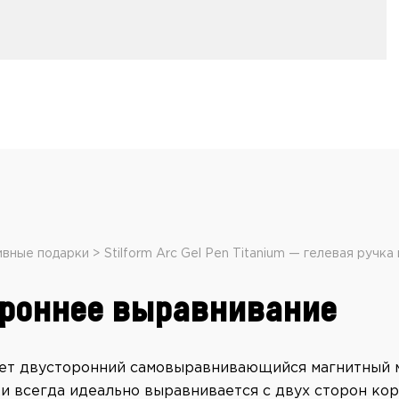
вные подарки
Stilform Arc Gel Pen Titanium — гелевая ручка
ороннее выравнивание
еет двусторонний самовыравнивающийся магнитный 
и всегда идеально выравнивается с двух сторон кор