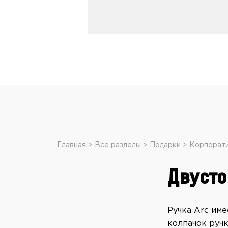
Главная
Все разделы
Подарки
Корпорати
Двуст
Ручка Arc им
колпачок ручк