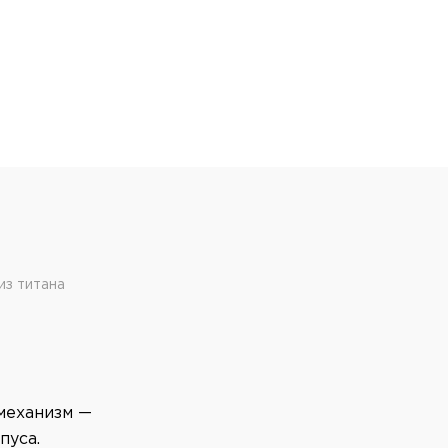
 из титана
механизм —
пуса.