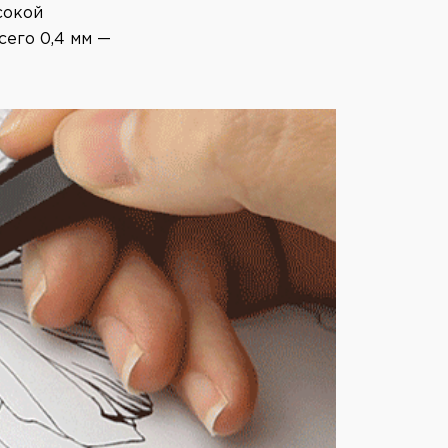
сокой
его 0,4 мм —