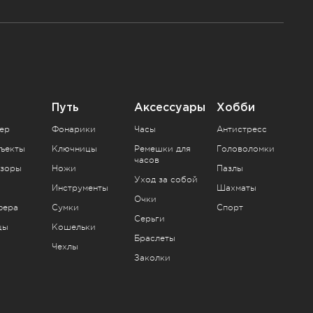
Путь
Аксессуары
Хобби
ер
Фонарики
Часы
Антистресс
ъекты
Ключницы
Ремешки для
Головоломки
часов
зоры
Ножи
Пазлы
Уход за собой
Инструменты
Шахматы
Очки
фера
Сумки
Спорт
Серьги
цы
Кошельки
Браслеты
Чехлы
Заколки