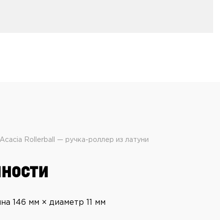
Acacia Rollerball — ручка-роллер из латуни
ности
на 146 мм × диаметр 11 мм