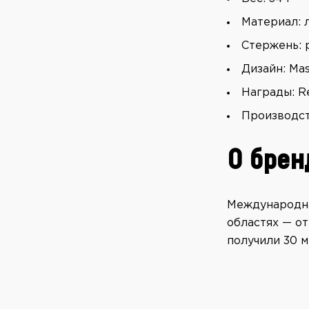
Материал: 
Стержень: 
Дизайн: Ma
Награды: Re
Производст
О брен
Международна
областях — от
получили 30 