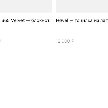
l 365 Velvet — блокнот
Høvel — точилка из ла
Р
12 000
Р