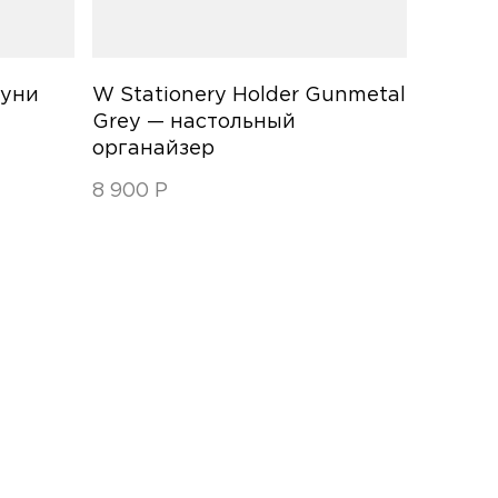
туни
W Stationery Holder Gunmetal
Grey — настольный
органайзер
8 900
Р