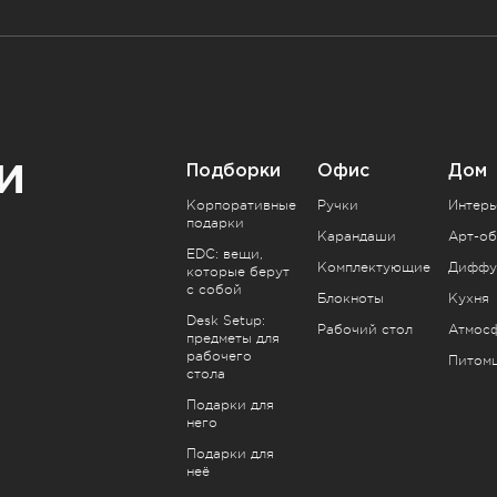
и
Подборки
Офис
Дом
Корпоративные
Ручки
Интерь
подарки
Карандаши
Арт-об
EDC: вещи,
Комплектующие
Диффу
которые берут
с собой
Блокноты
Кухня
Desk Setup:
Рабочий стол
Атмос
предметы для
рабочего
Питом
стола
Подарки для
него
Подарки для
неё