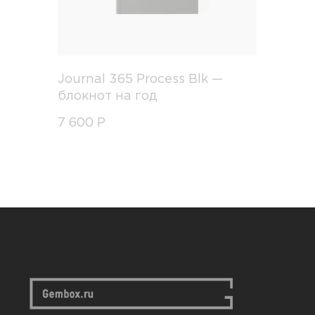
Journal 365 Process Blk —
блокнот на год
7 600
Р