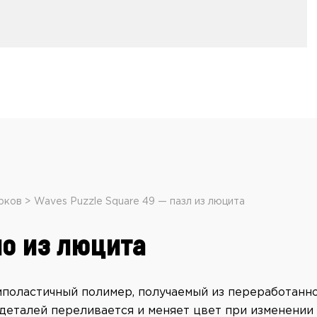
рков
Waves Puzzle Square 49 — пазл из люцита
о из люцита
поластичный полимер, получаемый из переработанно
деталей переливается и меняет цвет при изменении 