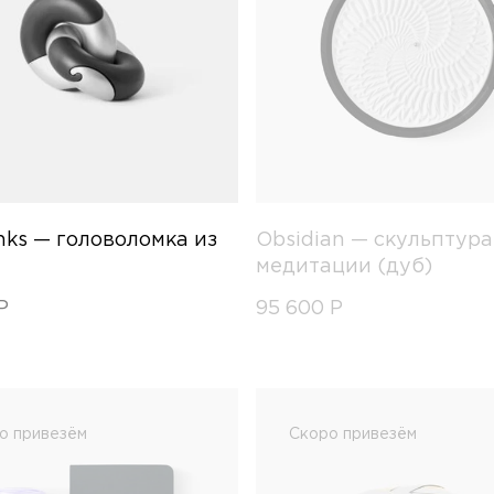
nks — головоломка из
Obsidian — скульптура
медитации (дуб)
Р
95 600
Р
о привезём
Скоро привезём