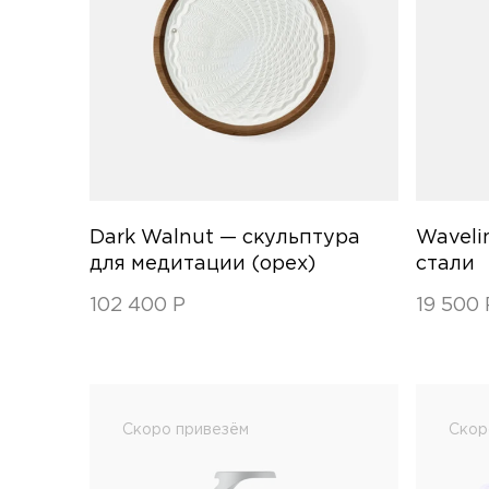
Dark Walnut — скульптура
Waveli
для медитации (орех)
стали
102 400
Р
19 500
Скоро привезём
Скор