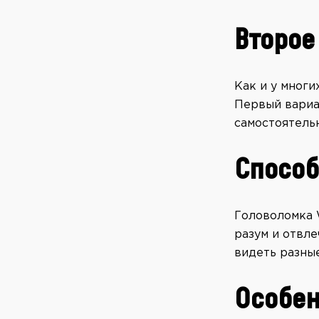
Второе
Как и у многи
Первый вариа
самостоятельн
Способ
Головоломка W
разум и отвле
видеть разны
Особен