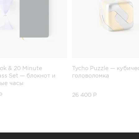
ok & 20 Minute
Tycho Puzzle — кубиче
ass Set — блокнот и
головоломка
ые часы
Р
26 400
Р