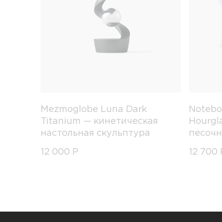
Mezmoglobe Luna Dark
Notebo
Titanium — кинетическая
Hourgl
настольная скульптура
песочн
12 000
Р
12 700