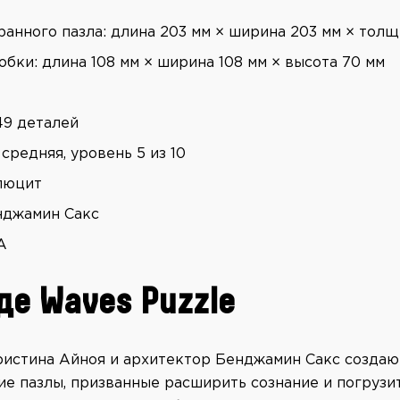
ранного пазла: длина 203 мм × ширина 203 мм × толщ
обки: длина 108 мм × ширина 108 мм × высота 70 мм
49 деталей
средняя, уровень 5 из 10
люцит
нджамин Сакс
А
де Waves Puzzle
истина Айноя и архитектор Бенджамин Сакс создаю
е пазлы, призванные расширить сознание и погрузи