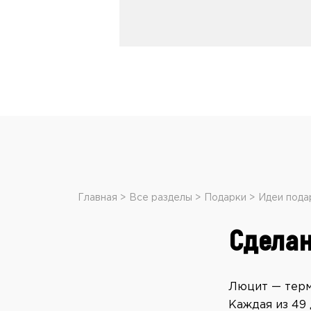
Главная
Все разделы
Подарки
Идеи пода
Сделан
Люцит — терм
Каждая из 49 