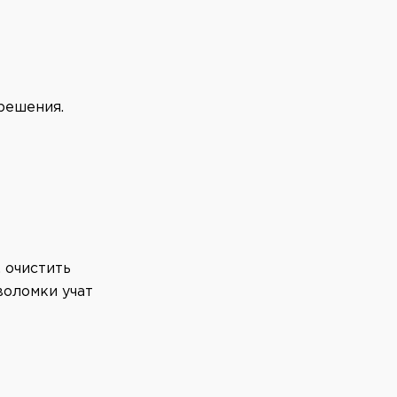
 решения.
 очистить
воломки учат