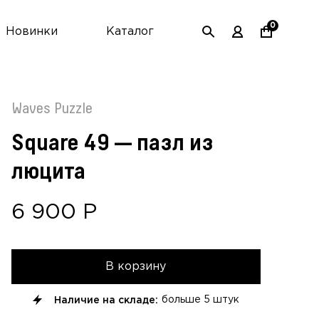
0
Новинки
Каталог
Waves Puzzle
Square 49 — пазл из
люцита
6 900
Р
В корзину
Наличие на складе:
больше
5 штук