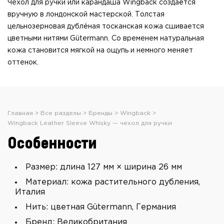
Чехол для ручки или карандаша Wingback создаётся
вручную в лондонской мастерской. Толстая
цельнозерновая дублёная тосканская кожа сшивается
цветными нитями Gütermann. Со временем натуральная
кожа становится мягкой на ощупь и немного меняет
оттенок.
Главная
Все разделы
Бренды
Wingback
Wingback Leather Sleeve Whisky — чехол для ручки
Особенности
Размер: длина 127 мм × ширина 26 мм
Материал: кожа растительного дубления,
Италия
Нить: цветная Gütermann, Германия
Бренд: Великобритания