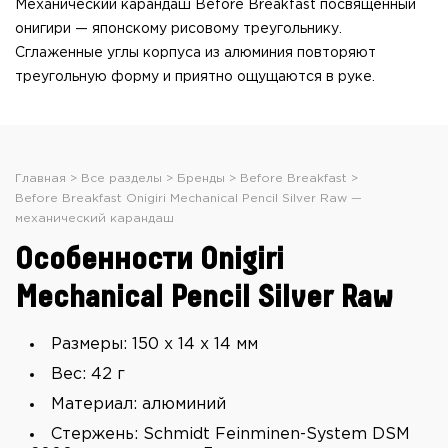
Механический карандаш Before Breakfast посвящённый
онигири — японскому рисовому треугольнику.
Сглаженные углы корпуса из алюминия повторяют
треугольную форму и приятно ощущаются в руке.
Главная
Все разделы
Бренды
Before Breakfast
Before Breakfast Onigiri Mechanical Pencil Silver Raw —
механический карандаш
Особенности Onigiri
Mechanical Pencil Silver Raw
Размеры: 150 x 14 x 14 мм
Вес: 42 г
Материал: алюминий
Стержень: Schmidt Feinminen-System DSM