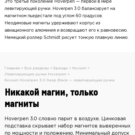
Это третье поколение Hoverpen — первой в мире
левитирующей ручки. Hoverpen 3.0 балансирует на
магнитном пьедестале под углом 60 градусов.
Неодимовые магниты удерживают корпус из
авиационного алюминия и возвращают его к равновесию.
Немецкий роллер Schmidt рисует тонкую плавную линию.
Главная
Все разделы
Бренды
Novium
Левитирующие ручки Hoverpen
Novium Hoverpen 3.0 Deep Black — левитирующая ручка
Никакой магии, только
магниты
Hoverpen 3.0 словно парит в воздухе. Цинковая
подставка скрывает набор магнитов выверенных
по мощности и положению. Минимальный допуск