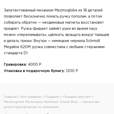
Запатентованный механизм Mezmoglobe из 18 деталей
позволяет бесконечно ломать ручку пополам, а потом
собирать обратно — неодимовые магниты восстановят
предмет. Ручка-фиджет займёт руки во время пауз:
можно «переламывать», щёлкать, вращать вокруг пальцев
и делать трюки. Внутри — немецкие чернила Schmidt
Megaline 620M, ручка совместима с любыми стержнями
стандарта D1.
Гравировка:
4000 Р
Упаковка в подарочную бумагу:
1200 Р
Главная
Все разделы
Подарки
Подарки для неё
Mezmoglobe Mezmopen Aluminum Ocean Blue — магнитная
ручка-трансформер из алюминия