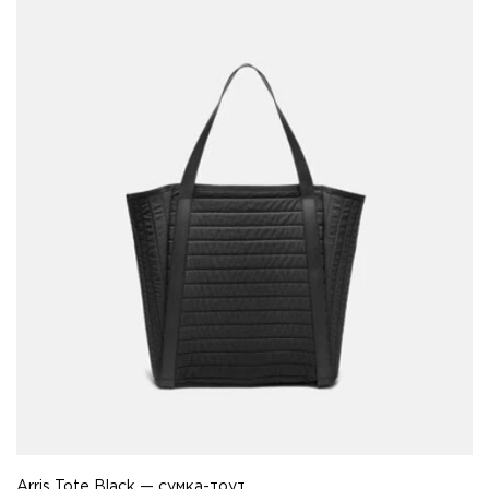
Arris Tote Black — сумка-тоут