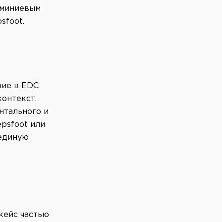
юминиевым
sfoot.
ние в EDC
онтекст.
нтального и
psfoot или
 единую
кейс частью