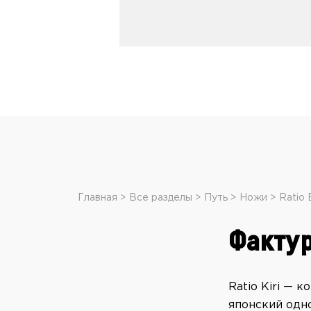
Главная
Все разделы
Путь
Ножи
Ratio 
Факту
Ratio Kiri — 
японский одн