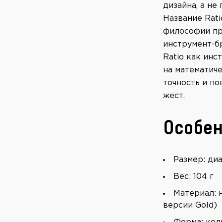
дизайна, а не
Название Rati
философии пр
инструмент-бр
Ratio как инс
на математич
точность и п
жест.
Особен
Размер: ди
Вес: 104 г
Материал: 
версии Gold)