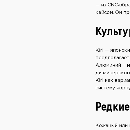
— из CNC‑обр
кейсом. Он пр
Культу
Kiri — японс
предполагает
Алюминий + м
дизайнерского
Kiri как вари
систему корпу
Редкие
Кожаный или 