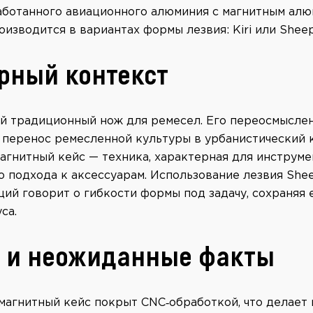
аботанного авиационного алюминия с магнитным ал
оизводится в вариантах формы лезвия: Kiri или Sheep
рный контекст
кий традиционный нож для ремесел. Его переосмысле
 перенос ремесленной культуры в урбанистический к
агнитный кейс — техника, характерная для инструме
 подхода к аксессуарам. Использование лезвия Shee
аций говорит о гибкости формы под задачу, сохраняя
са.
 и неожиданные факты
магнитный кейс покрыт CNC‑обработкой, что делает 