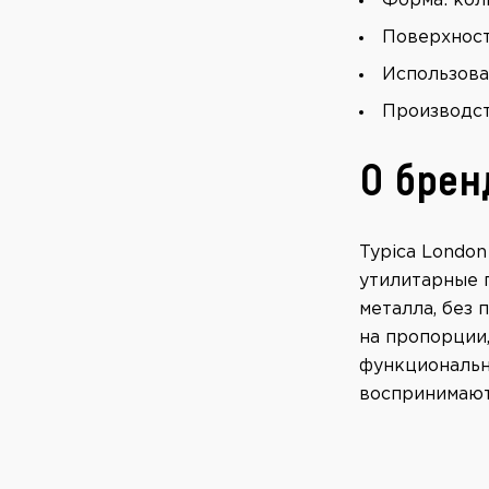
Форма: кол
Поверхност
Использова
Производст
О бре
Typica London
утилитарные 
металла, без 
на пропорции,
функциональн
воспринимаютс