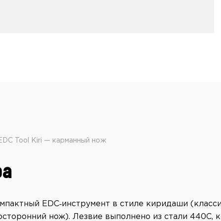
EDC Tool Kiri — карманный нож
ра
компактный EDC‑инструмент в стиле киридaши (класс
осторонний нож). Лезвие выполнено из стали 440C, 