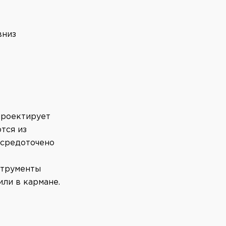
вниз
проектирует
тся из
осредоточено
струменты
или в кармане.