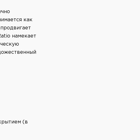
учно
нимается как
 продвигает
atio намекает
ическую
удожественный
крытием (в