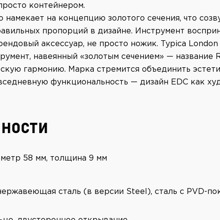
 просто контейнером.
o намекает на концепцию золотого сечения, что созв
авильных пропорций в дизайне. Инструмент воспри
ендовый аксессуар, не просто ножик. Typica London
трумент, навеянный «золотым сечением» — название R
ескую гармонию. Марка стремится объединить эстет
овседневную функциональность — дизайн EDC как х
ности
аметр 58 мм, толщина 9 мм
нержавеющая сталь (в версии Steel), сталь с PVD-по