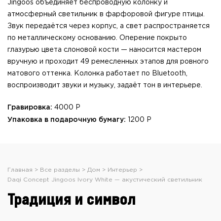
Jingoos объединяет беспроводную колонку и
атмосферный светильник в фарфоровой фигуре птицы.
Звук передаётся через корпус, а свет распространяется
по металлическому основанию. Оперение покрыто
глазурью цвета слоновой кости — наносится мастером
вручную и проходит 49 ремесленных этапов для ровного
матового оттенка.
Колонка
работает по Bluetooth,
воспроизводит
звуки
и музыку, задаёт тон в интерьере.
Гравировка:
4000 Р
Упаковка в подарочную бумагу:
1200 Р
Главная
Все разделы
Дом
Интерьер
Daqi Concept Jingoos Ivory White — акустический светильник
Традиция и символ