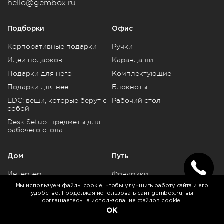
hello@gembox.ru
Подборки
Офис
Корпоративные подарки
Ручки
Идеи подарков
Карандаши
Подарки для него
Комплектующие
Подарки для неё
Блокноты
EDC: вещи, которые берут с
Рабочий стол
собой
Desk Setup: предметы для
рабочего стола
Дом
Путь
Интерьер
Фонарики
Мы используем файлы cookie, чтобы улучшить работу сайта и его
Арт-объекты
Ключницы
удобство. Продолжая использовать сайт gembox.ru, вы
Диффузоры
Ножи
соглашаетесь на использование файлов cookie
.
OK
Кухня
Инструменты